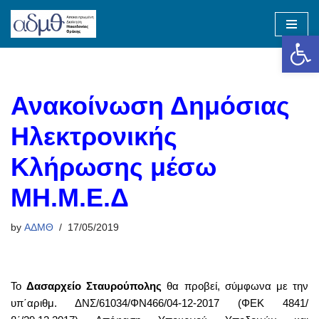
Op
Skip
to
content
Ανακοίνωση Δημόσιας
Ηλεκτρονικής
Κλήρωσης μέσω
ΜΗ.Μ.Ε.Δ
by
ΑΔΜΘ
17/05/2019
Το
Δασαρχείο Σταυρούπολης
θα προβεί, σύμφωνα με την
υπ΄αριθμ. ΔΝΣ/61034/ΦΝ466/04-12-2017 (ΦΕΚ 4841/