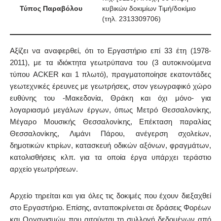
Τύπος Παραβόλου
κυβικών δοκιμίων Τιμή/δοκίμιο
(τηλ. 2313309706)
Αξίζει να αναφερθεί, ότι το Εργαστήριο επί 33 έτη (1978-
2011), με τα ιδιόκτητα γεωτρύπανα του (3 αυτοκινούμενα
τύπου ACKER και 1 πλωτό), πραγματοποίησε εκατοντάδες
γεωτεχνικές έρευνες με γεωτρήσεις, στον γεωγραφικό χώρο
ευθύνης του -Μακεδονία, Θράκη και όχι μόνο- για
λογαριασμό μεγάλων έργων, όπως Μετρό Θεσσαλονίκης,
Μέγαρο Μουσικής Θεσσαλονίκης, Επέκταση παραλίας
Θεσσαλονίκης, Λιμάνι Πάρου, ανέγερση σχολείων,
δημοτικών κτιρίων, κατασκευή οδικών αξόνων, φραγμάτων,
κατολισθήσεις κλπ. για τα οποία έργα υπάρχει τεράστιο
αρχείο γεωτρήσεων.
Αρχείο τηρείται και για όλες τις δοκιμές που έχουν διεξαχθεί
στο Εργαστήριο. Επίσης, ανταποκρίνεται σε δράσεις Φορέων
και Οργανισμών που αιτούνται τη συλλογή δεδομένων από