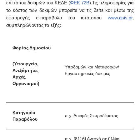
επί τόπου δοκιμών του ΚΕΔΕ (
ΦΕΚ 72Β
).Τις πληροφορίες για
το κόστος των δοκιμών μπορείτε να τις δείτε και μέσω της
εφαρμογής e-παράβολο του ιστότοπου
www.gsis.gr
,
συμπληρώνοντας τα εξής:
Φορέας Δημοσίου
(Υπουργεία,
Υποδομών και Μεταφορών/
Ανεξάρτητες
Εργαστηριακές δοκιμές
Αρχές,
Οργανισμοί)
Κατηγορία
π.χ. Δοκιμές Σκυροδέματος
Παραβόλου
π.χ. [8116] Αντοχή σε θλίψη