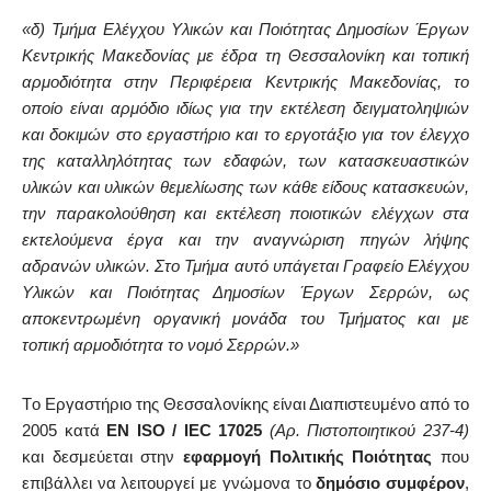
«δ) Τμήμα Ελέγχου Υλικών και Ποιότητας Δημοσίων Έργων
Κεντρικής Μακεδονίας με έδρα τη Θεσσαλονίκη και τοπική
αρμοδιότητα στην Περιφέρεια Κεντρικής Μακεδονίας, το
οποίο είναι αρμόδιο ιδίως για την εκτέλεση δειγματοληψιών
και δοκιμών στο εργαστήριο και το εργοτάξιο για τον έλεγχο
της καταλληλότητας των εδαφών, των κατασκευαστικών
υλικών και υλικών θεμελίωσης των κάθε είδους κατασκευών,
την παρακολούθηση και εκτέλεση ποιοτικών ελέγχων στα
εκτελούμενα έργα και την αναγνώριση πηγών λήψης
αδρανών υλικών. Στο Τμήμα αυτό υπάγεται Γραφείο Ελέγχου
Υλικών και Ποιότητας Δημοσίων Έργων Σερρών, ως
αποκεντρωμένη οργανική μονάδα του Τμήματος και με
τοπική αρμοδιότητα το νομό Σερρών.»
Tο Εργαστήριο της Θεσσαλονίκης είναι Διαπιστευμένο από το
2005 κατά
ΕΝ Ι
SO
/
IEC
17025
(Αρ. Πιστοποιητικού 237-4)
και δεσμεύεται στην
εφαρμογή Πολιτικής Ποιότητας
που
επιβάλλει να λειτουργεί με γνώμονα το
δημόσιο συμφέρον
,