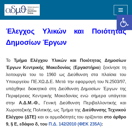
Op
Skip
to
Έλεγχος Υλικών και Ποιότητας
content
Δημοσίων Έργων
Το
Τμήμα Ελέγχου Υλικών και Ποιότητας Δημοσίων
Έργων Κεντρικής Μακεδονίας
(
Εργαστήριο
) ξεκίνησε τη
λειτουργία του το 1960 ως Διεύθυνση στα πλαίσια του
Υπουργείου ΠΕ.ΧΩ.Δ.Ε. Μετά την εφαρμογή του Ν.2503/97,
υπάχθηκε διοικητικά στη Διεύθυνση Δημοσίων Έργων της
Περιφέρειας Κεντρικής Μακεδονίας ενώ σήμερα υπάγεται
στην
Α.Δ.Μ.-Θ.
, Γενική Διεύθυνση Περιβαλλοντικής και
Χωροταξικής Πολιτικής, ως Τμήμα της
Διεύθυνσης Τεχνικού
Ελέγχου (ΔΤΕ)
και οι αρμοδιότητές του ορίζονται
στο άρθρο
9, § Ε, εδάφιο δ, του
Π.Δ. 142/2010 (ΦΕΚ 235Α)
: