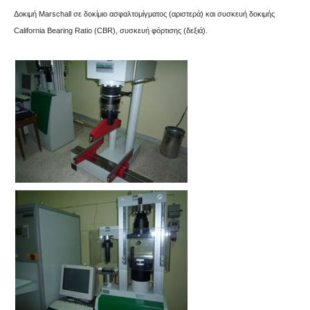
Δοκιμή Marschall σε δοκίμιο ασφαλτομίγματος (αριστερά) και συσκευή δοκιμής
California Bearing Ratio (CBR), συσκευή φόρτισης (δεξιά).