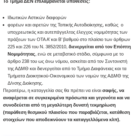
Το Τμήμα ΔΕΝ επιλαμβάνεται υποθέσεις:
Ιδιωτικών Αστικών διαφορών
φορέων και αιρετών της Τοπικής Αυτοδιοίκησης, καθώς ο
υποχρεωτικός και αυτεπάγγελτος έλεγχος νομιμότητας των
πράξεων των ΟΤΑ Α’ και Β’ βαθμού στο πλαίσιο των άρθρων
225 και 226 του Ν. 3852/2010,
διενεργείται από τον Επόπτη
Νομιμότητας
, ενώ σε μεταβατικό στάδιο, σύμφωνα με το
άρθρο 238 του ως άνω νόμου, ασκείται από τον Συντονιστή
της ΑΔΜΘ και διενεργείται από το Τμήμα Διαφάνειας και τα
Τμήματα Διοικητικού-Οικονομικού των νομών της ΑΔΜΘ της
Δ/νσης Διοίκησης.
Περαιτέρω, η καταγγελία σας θα πρέπει να είναι
σαφής, να
αναφέρεται σε συγκεκριμένα πρόσωπα και γεγονότα και να
συνοδεύεται από τη μεγαλύτερη δυνατή τεκμηρίωση
(παράθεση θεσμικού πλαισίου που παραβιάζεται, κατάθεση
στοιχείων που αποδεικνύουν τα καταγγελλόμενα κλπ).