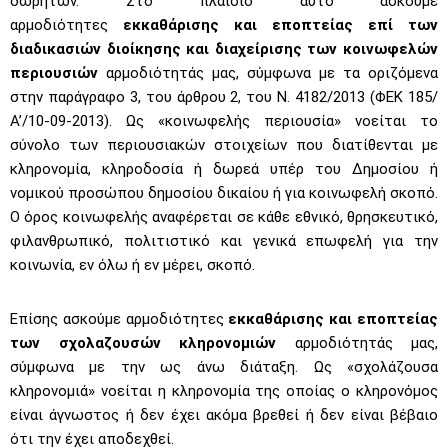
δωρητών. Στο πλαίσιο αυτό ασκούμε
αρμοδιότητες
εκκαθάρισης και εποπτείας επί των
διαδικασιών διοίκησης και διαχείρισης των κοινωφελών
περιουσιών
αρμοδιότητάς μας, σύμφωνα με τα οριζόμενα
στην παράγραφο 3, του άρθρου 2, του Ν. 4182/2013 (ΦΕΚ 185/
Α’/10-09-2013). Ως «κοινωφελής περιουσία» νοείται το
σύνολο των περιουσιακών στοιχείων που διατίθενται με
κληρονομία, κληροδοσία ή δωρεά υπέρ του Δημοσίου ή
νομικού προσώπου δημοσίου δικαίου ή για κοινωφελή σκοπό.
Ο όρος κοινωφελής αναφέρεται σε κάθε εθνικό, θρησκευτικό,
φιλανθρωπικό, πολιτιστικό και γενικά επωφελή για την
κοινωνία, εν όλω ή εν μέρει, σκοπό.
Επίσης ασκούμε αρμοδιότητες
εκκαθάρισης και εποπτείας
των σχολαζουσών κληρονομιών
αρμοδιότητάς μας,
σύμφωνα με την ως άνω διάταξη. Ως «σχολάζουσα
κληρονομιά» νοείται η κληρονομία της οποίας ο κληρονόμος
είναι άγνωστος ή δεν έχει ακόμα βρεθεί ή δεν είναι βέβαιο
ότι την έχει αποδεχθεί.