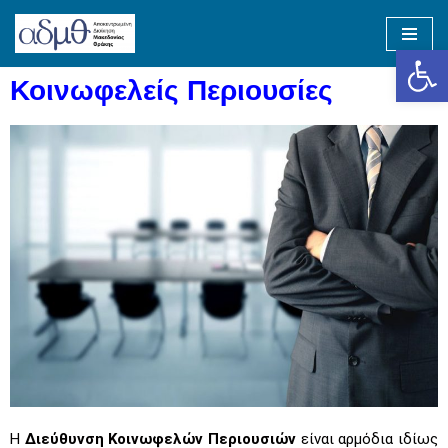
Op
Skip
to
Κοινωφελείς Περιουσίες
content
Η
Διεύθυνση Κοινωφελών Περιουσιών
είναι αρμόδια ιδίως