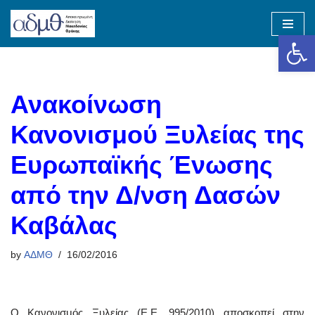
Op
Skip
to
content
Ανακοίνωση
Κανονισμού Ξυλείας της
Ευρωπαϊκής Ένωσης
από την Δ/νση Δασών
Καβάλας
by
ΑΔΜΘ
16/02/2016
Ο Κανονισμός Ξυλείας (Ε.Ε. 995/2010) αποσκοπεί στην