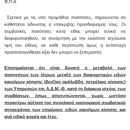
Φ.Π.Α
Σχετικά με τις υπό προμήθεια ποσότητες, σημειώνεται ότι
καθίσταται αδύνατος ο επακριβής προσδιορισμός τους. Οι
συμβατικές ποσότητες κατά είδος μπορεί τελικά να
διαφοροποιηθούν, σε συνάρτηση με την εκάστοτε ισχύουσα
τιμή του είδους, σε κάθε περίπτωση όμως η αντίστοιχη
προϋπολογισθείσα αξία δεν μπορεί να ξεπεραστεί.
Επισημαίνεται ότι είναι δυνατή η μεταβολή των
ποσοτήτων των λίτρων μεταξύ των διαφορετικών ειδών
καυσίμων κίνησης (βενζίνη αμόλυβδη, πετρέλαιο κίνησης)
των Υπηρεσιών της Α.Δ.Μ.-Θ. κατά τη διάρκεια ισχύος των
συμβάσεων, όπως αποτυπώνονται, χωρίς ωστόσο
περαιτέρω αύξηση του συνολικού οικονομικού συμβατικού
αντικειμένου των επιμέρους ειδών καυσίμων κίνησης και
ανά ειδικό φορέα και έτος.