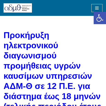
Op
Skip
to
content
Προκήρυξη
ηλεκτρονικού
διαγωνισμού
προμήθειας υγρών
καυσίμων υπηρεσιών
ΑΔΜ-Θ σε 12 Π.Ε. για
διάστημα έως 18 μηνών