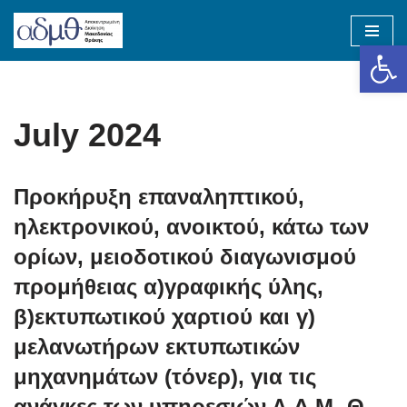
Op
Skip
to
content
July 2024
Προκήρυξη επαναληπτικού,
ηλεκτρονικού, ανοικτού, κάτω των
ορίων, μειοδοτικού διαγωνισμού
προμήθειας α)γραφικής ύλης,
β)εκτυπωτικού χαρτιού και γ)
μελανωτήρων εκτυπωτικών
μηχανημάτων (τόνερ), για τις
ανάγκες των υπηρεσιών Α.Δ.Μ.-Θ.