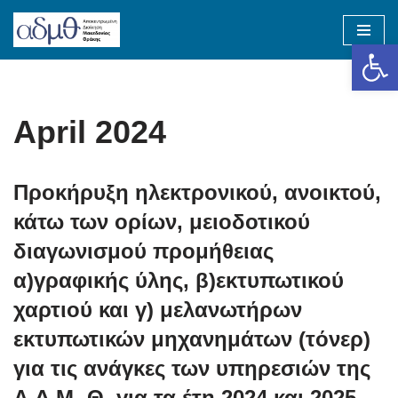
Op
Skip
to
content
April 2024
Προκήρυξη ηλεκτρονικού, ανοικτού,
κάτω των ορίων, μειοδοτικού
διαγωνισμού προμήθειας
α)γραφικής ύλης, β)εκτυπωτικού
χαρτιού και γ) μελανωτήρων
εκτυπωτικών μηχανημάτων (τόνερ)
για τις ανάγκες των υπηρεσιών της
Α.Δ.Μ.-Θ. για τα έτη 2024 και 2025