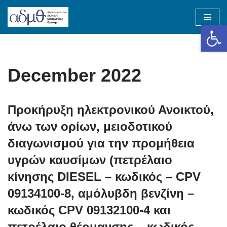
Op
Skip
to
content
December 2022
Προκήρυξη ηλεκτρονικού Ανοικτού,
άνω των ορίων, μειοδοτικού
διαγωνισμού για την προμήθεια
υγρών καυσίμων (πετρέλαιο
κίνησης DIESEL – κωδικός – CPV
09134100-8, αμόλυβδη βενζίνη –
κωδικός CPV 09132100-4 και
πετρέλαιο θέρμανσης – κωδικός