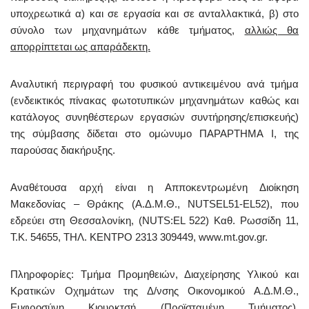
υποχρεωτικά α) και σε εργασία και σε ανταλλακτικά, β) στο
σύνολο των μηχανημάτων κάθε τμήματος,
αλλιώς θα
απορρίπτεται ως απαράδεκτη.
Αναλυτική περιγραφή του φυσικού αντικειμένου ανά τμήμα
(ενδεικτικός πίνακας φωτοτυπικών μηχανημάτων καθώς και
κατάλογος συνηθέστερων εργασιών συντήρησης/επισκευής)
της σύμβασης δίδεται στο ομώνυμο ΠΑΡΑΡΤΗΜΑ I, της
παρούσας διακήρυξης.
Αναθέτουσα αρχή είναι η Απποκεντρωμένη Διοίκηση
Μακεδονίας – Θράκης (Α.Δ.Μ.Θ., NUTSEL51-EL52), που
εδρεύει στη Θεσσαλονίκη, (NUTS:EL 522) Καθ. Ρωσσίδη 11,
Τ.Κ. 54655, ΤΗΛ. ΚΕΝΤΡΟ 2313 309449, www.mt.gov.gr.
Πληροφορίες: Tμήμα Προμηθειών, Διαχείρησης Υλικού και
Κρατικών Οχημάτων της Δ/νσης Οικονομικού Α.Δ.Μ.Θ.,
Ευφροσύνη Κιουρκτσή (Προϊσταμένη Τμήματος),