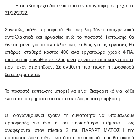
Η σύμβαση έχει διάρκεια από την υπογραφή της μέχρι τις
31/12/2022.
Συνεπώς κάθε προσφορά θα περιλαμβάνει υποχρεωτικά
ανταλλακτικά και εργασίες ενώ το ποσοστό έκπτωσης θα
δίνεται μόνο για τα ανταλλακτικά, καθώς για τις εργασίες θα
υπάρχει σταθερό κόστος 40€ ανά εργατοώρα χωρίς ΦΠΑ,
τόσο για τις συνήθεις εκτελούμενες εργασίες όσο και για αυτές
που τυχόν απαιτηθούν. Σε αντίθετη περίπτωση η προσφορά
θα απορρίπτεται.
Το ποσοστό έκπτωσης μπορεί να είναι διαφορετικό για κάθε
ένα από τα τμήματα στα οποία υποδιαιρείται η σύμβαση.
Οι διαγωνιζόμενοι έχουν τη δυνατότητα να υποβάλλουν
προσφορές για ένα ή και περισσότερα τμήματα ως
αναφέρονται στον πίνακα 2 του ΠΑΡΑΡΤΗΜΑΤΟΣ Ι της
παρούσας διακήρυξης, ωστόσο η προσφορά τους θα αφορά