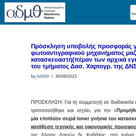
Skip
to
content
Πρόσκληση υποβολής προσφοράς γ
φωτοαντιγραφικού μηχανήματος μαζί
κατασκευαστή(πέραν των αρχικά εγ
του τμήματος Δασ. Χαρτογρ. της 
by
ΑΔΜΘ
30/08/2021
ΠΡΟΣΚΛΗΣΗ: Για τη συμμετοχή σε διαδικασία 
τροποποιήθηκε και ισχύει, για την «
Προμήθ
μία
επιπλέον σειρά
toner
γνήσια του κατασκ
κατάθεση τεχνικής και οικονομικής προσφορ
της Δ/νσης Δασών Ν. Καβάλας, στο τμήμα 