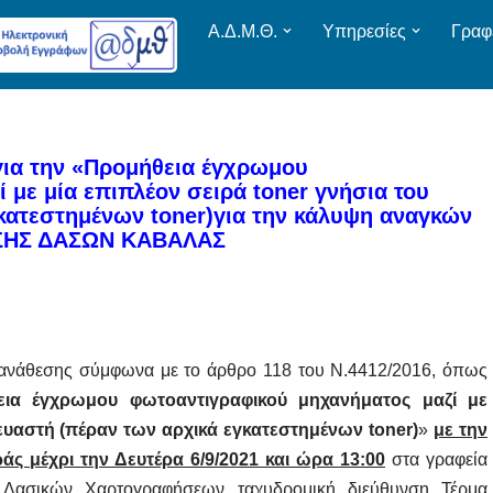
Α.Δ.Μ.Θ.
Υπηρεσίες
Γραφ
ια την «Προμήθεια έγχρωμου
 με μία επιπλέον σειρά toner γνήσια του
κατεστημένων toner)για την κάλυψη αναγκών
ΔΝΣΗΣ ΔΑΣΩΝ ΚΑΒΑΛΑΣ
ανάθεσης σύμφωνα με το άρθρο 118 του Ν.4412/2016, όπως
εια έγχρωμου φωτοαντιγραφικού μηχανήματος
μαζί με
ευαστή (πέραν των αρχικά εγκατεστημένων
toner
)
»
με την
άς μέχρι την Δευτέρα 6/9/2021 και ώρα 13:00
στα γραφεία
Δασικών Χαρτογραφήσεων ταχυδρομική διεύθυνση Τέρμα