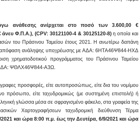
γω ανάθεσης ανέρχεται στο ποσό των 3.600,00 €
άνευ Φ.Π.Α.), (
CPV
:
30121100-4 & 30125120-8)
η οποία και
 Δασών του Πράσινου Ταμείου έτους 2021. Η ανωτέρω δαπάνη
021 απόφαση ανάληψης υποχρέωσης με ΑΔΑ: 6ΗΤΑ46Ψ844-ΗΧΔ
κριση χρηματοδοτικού προγράμματος του Πράσινου Ταμείου
 ΑΔΑ: ΨΘΛΧ46Ψ844-Α3Ω.
γραφες προσφορές, είτε αυτοπροσώπως, είτε δια του νομίμου
ο πρόσωπο, είτε ταχυδρομικώς (με συστημένη επιστολή) ή
ελληνική γλώσσα μέσα σε σφραγισμένο φάκελο, στα γραφεία της
σικών Χαρτογραφήσεων ταχυδρομική διεύθυνση Τέρμα
/2021 και ώρα 8:00 π.μ. έως την Δευτέρα, 6/9/2021 και ώρα