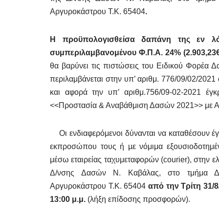
Αργυροκάστρου Τ.Κ. 65404
.
Η προϋπολογισθείσα δαπάνη της εν λό
συμπεριλαμβανομένου Φ.Π.Α. 24% (2.903,23€ 
θα βαρύνει τις πιστώσεις του Ειδικού Φορέα
περιλαμβάνεται στην υπ’ αριθμ. 776/09/02/2
και αφορά την υπ’ αριθμ.756/09-02-2021 έγ
<<Προστασία & Αναβάθμιση Δασών 2021>> με
Οι ενδιαφερόμενοι δύνανται να καταθέσουν έγ
εκπροσώπου τους ή µε νόμιμα εξουσιοδοτημέν
μέσω εταιρείας ταχυμεταφορών (courier), στην 
Δ/νσης Δασών Ν. Καβάλας, στο τμήμα Δα
Αργυροκάστρου Τ.Κ. 65404
από την Τρίτη 31/8
13:00 μ.μ.
(λήξη επίδοσης προσφορών).