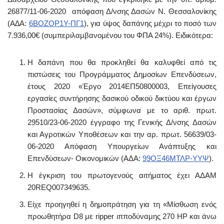
26877/11-06-2020 απόφαση Δ/νσης Δασών Ν. Θεσσαλονίκης
(Α∆A:
6ΒΟΖΟΡ1Υ-ΠΓ1
), για ύψος δαπάνης μέχρι το ποσό των
7.936,00€ (συμπεριλαμβανομένου του ΦΠΑ 24%). Ειδικότερα:
Η δαπάνη που θα προκληθεί θα καλυφθεί από τις
πιστώσεις του Προγράμματος Δημοσίων Επενδύσεων,
έτους 2020 «Έργο 2014ΕΠ50800003, Επείγουσες
εργασίες συντήρησης δασικού οδικού δικτύου και έργων
Προστασίας Δασών», σύμφωνα με το αριθ. πρωτ.
29510/23-06-2020 έγγραφο της Γενικής Δ/νσης Δασών
και Αγροτικών Υποθέσεων και την αρ. πρωτ. 56639/03-
06-2020 Απόφαση Υπουργείων Ανάπτυξης και
Επενδύσεων- Οικονομικών (ΑΔΑ:
99ΟΞ46ΜΤΛΡ-ΥΥΨ
).
Η έγκριση του πρωτογενούς αιτήματος έχει ΑΔΑΜ
20REQ007349635.
Είχε προηγηθεί η δημοπράτηση για τη «Μίσθωση ενός
προωθητήρα D8 με ripper ιπποδύναμης 270 ΗΡ και άνω