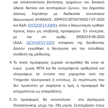
για αποκατάσταση βατότητας τμημάτων του δασικού
οδικού δικτύου και αντιπυρικών ζωνών, του Δημοσίου
Δάσους Χορτιάτη» με διαδικασία συνοπτικού
διαγωνισμού (ΚΗΜΔΗΣ: 20PROC007047943/17-07-2020
και ΑΔΑ:
6ΥΠΖΟΡ1Υ-ΚΒΨ
), αλλά ο διαγωνισμός κρίθηκε
άγονος λόγω μη υποβολής προσφορών. Εν συνεχεία,
με την υπ. αριθμ. 39583/19-08-2020
(ΑΔΑ:
ΩΖΥΛΟΡ1Υ-22O
) απόφαση της Διεύθυνσης
Δασών εγκρίθηκε η διενέργεια για την απευθείας
ανάθεση της μίσθωσης.
Το ποσό προσφοράς (ωριαία αντιμισθία) θα είναι σε
ευρώ χωρίς ΦΠΑ και θα αναγράφεται αριθμητικά και
ολογράφως σε έντυπο που χορηγείται από την
Υπηρεσία ηλεκτρονικά ή εντύπως. Σε περίπτωση που
δεν προκύπτει με σαφήνεια η τιμή, η προσφορά θα
απορρίπτεται ως απαράδεκτη.
Οι προσφορές θα αποσταλούν στο Δασαρχείο
Θεσσαλονίκης μέχρι την 29η μηνός Σεπτεμβρίου έτους