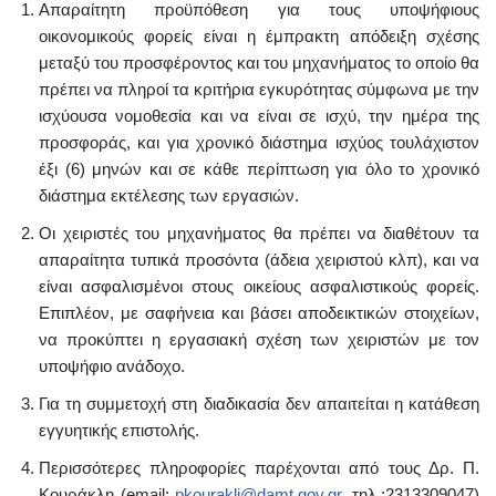
Απαραίτητη προϋπόθεση για τους υποψήφιους
οικονομικούς φορείς είναι η έμπρακτη απόδειξη σχέσης
μεταξύ του προσφέροντος και του μηχανήματος το οποίο θα
πρέπει να πληροί τα κριτήρια εγκυρότητας σύμφωνα με την
ισχύουσα νομοθεσία και να είναι σε ισχύ, την ημέρα της
προσφοράς, και για χρονικό διάστημα ισχύος τουλάχιστον
έξι (6) μηνών και σε κάθε περίπτωση για όλο το χρονικό
διάστημα εκτέλεσης των εργασιών.
Οι χειριστές του μηχανήματος θα πρέπει να διαθέτουν τα
απαραίτητα τυπικά προσόντα (άδεια χειριστού κλπ), και να
είναι ασφαλισμένοι στους οικείους ασφαλιστικούς φορείς.
Επιπλέον, με σαφήνεια και βάσει αποδεικτικών στοιχείων,
να προκύπτει η εργασιακή σχέση των χειριστών με τον
υποψήφιο ανάδοχο.
Για τη συμμετοχή στη διαδικασία δεν απαιτείται η κατάθεση
εγγυητικής επιστολής.
Περισσότερες πληροφορίες παρέχονται από τους Δρ. Π.
Κουράκλη (email:
pkourakli@damt.gov.gr
, τηλ.:2313309047)