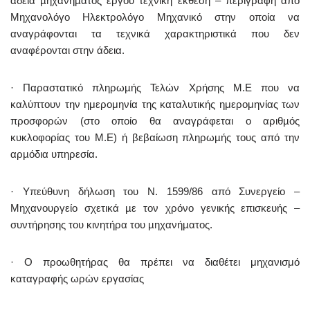
άδεια µηχανήµατος έργου τεχνική έκθεση – περιγραφή από
Μηχανολόγο Ηλεκτρολόγο Μηχανικό στην οποία να
αναγράφονται τα τεχνικά χαρακτηριστικά που δεν
αναφέρονται στην άδεια.
· Παραστατικό πληρωµής Τελών Χρήσης Μ.Ε που να
καλύπτουν την ημερομηνία της καταλυτικής ημερομηνίας των
προσφορών (στο οποίο θα αναγράφεται ο αριθµός
κυκλοφορίας του Μ.Ε) ή βεβαίωση πληρωµής τους από την
αρµόδια υπηρεσία.
· Υπεύθυνη δήλωση του Ν. 1599/86 από Συνεργείο –
Μηχανουργείο σχετικά µε τον χρόνο γενικής επισκευής –
συντήρησης του κινητήρα του µηχανήµατος.
· Ο προωθητήρας θα πρέπει να διαθέτει μηχανισμό
καταγραφής ωρών εργασίας