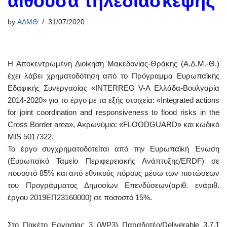
αίθουσα τηλεδιάσκεψης
by
ΑΔΜΘ
31/07/2020
Η Αποκεντρωμένη Διοίκηση Μακεδονίας-Θράκης (Α.Δ.Μ.-Θ.)
έχει λάβει χρηματοδότηση από το Πρόγραμμα Ευρωπαϊκής
Εδαφικής Συνεργασίας «INTERREG V-A Ελλάδα-Βουλγαρία
2014-2020» για το έργο με τα εξής στοιχεία: «Integrated actions
for joint coordination and responsiveness to flood risks in the
Cross Border area», Ακρωνύμιο: «FLOODGUARD» και κωδικό
MIS 5017322.
Το έργο συγχρηματοδοτείται από την Ευρωπαϊκή Ένωση
(Ευρωπαϊκό Ταμείο Περιφερειακής Ανάπτυξης/ERDF) σε
ποσοστό 85% και από εθνικούς πόρους μέσω των πιστώσεων
του Προγράμματος Δημοσίων Επενδύσεων(αριθ. ενάριθ.
έργου 2019EΠ23160000) σε ποσοστό 15%.
Στο Πακέτο Εργασίας 3 (WP3) Παραδοτέο/Deliverable 3.7.1