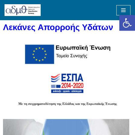
Op
Skip
to
Λεκάνες Απορροής Υδάτων
content
Με τη συγχρηματοδότηση της Ελλάδας και της Ευρωπαϊκής Ένωσης