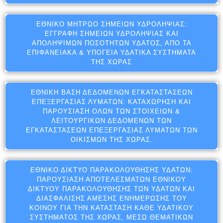
ΕΘΝΙΚΌ ΜΗΤΡΏΟ ΣΗΜΕΊΩΝ ΥΔΡΟΛΗΨΊΑΣ:
ΕΓΓΡΑΦΉ ΣΗΜΕΊΩΝ ΥΔΡΟΛΗΨΊΑΣ ΚΑΙ
ΑΠΟΛΉΨΙΜΩΝ ΠΟΣΟΤΉΤΩΝ ΎΔΑΤΟΣ, ΑΠΌ ΤΑ
ΕΠΙΦΑΝΕΙΑΚΆ & ΥΠΌΓΕΙΑ ΥΔΑΤΙΚΆ ΣΥΣΤΉΜΑΤΑ
ΤΗΣ ΧΏΡΑΣ
ΕΘΝΙΚΉ ΒΆΣΗ ΔΕΔΟΜΈΝΩΝ ΕΓΚΑΤΑΣΤΆΣΕΩΝ
ΕΠΕΞΕΡΓΑΣΊΑΣ ΛΥΜΆΤΩΝ: ΚΑΤΑΧΏΡΗΣΗ ΚΑΙ
ΠΑΡΟΥΣΊΑΣΗ ΌΛΩΝ ΤΩΝ ΣΤΟΙΧΕΊΩΝ &
ΛΕΙΤΟΥΡΓΙΚΏΝ ΔΕΔΟΜΈΝΩΝ ΤΩΝ
ΕΓΚΑΤΑΣΤΆΣΕΩΝ ΕΠΕΞΕΡΓΑΣΊΑΣ ΛΥΜΆΤΩΝ ΤΩΝ
ΟΙΚΙΣΜΏΝ ΤΗΣ ΧΏΡΑΣ.
ΕΘΝΙΚΌ ΔΊΚΤΥΟ ΠΑΡΑΚΟΛΟΎΘΗΣΗΣ ΥΔΆΤΩΝ:
ΠΑΡΟΥΣΊΑΣΗ ΑΠΟΤΕΛΕΣΜΆΤΩΝ ΕΘΝΙΚΟΎ
ΔΙΚΤΎΟΥ ΠΑΡΑΚΟΛΟΎΘΗΣΗΣ ΤΩΝ ΥΔΆΤΩΝ ΚΑΙ
ΔΙΑΣΦΆΛΙΣΗΣ ΆΜΕΣΗΣ ΕΝΗΜΈΡΩΣΗΣ ΤΟΥ
ΚΟΙΝΟΎ ΓΙΑ ΤΗΝ ΚΑΤΆΣΤΑΣΗ ΚΆΘΕ ΥΔΑΤΙΚΟΎ
ΣΥΣΤΉΜΑΤΟΣ ΤΗΣ ΧΏΡΑΣ, ΜΈΣΩ ΘΕΜΑΤΙΚΏΝ