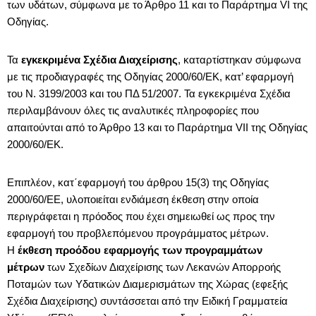
των υδάτων, σύμφωνα με το Άρθρο 11 και το Παράρτημα VI της
Οδηγίας.
Τα
εγκεκριμένα Σχέδια Διαχείρισης
, καταρτίστηκαν σύμφωνα
με τις προδιαγραφές της Οδηγίας 2000/60/ΕΚ, κατ’ εφαρμογή
του Ν. 3199/2003 και του ΠΔ 51/2007. Τα εγκεκριμένα Σχέδια
περιλαμβάνουν όλες τις αναλυτικές πληροφορίες που
απαιτούνται από το Άρθρο 13 και το Παράρτημα VII της Οδηγίας
2000/60/ΕΚ.
Επιπλέον, κατ΄εφαρμογή του άρθρου 15(3) της Οδηγίας
2000/60/ΕΕ, υλοποιείται ενδιάμεση έκθεση στην οποία
περιγράφεται η πρόοδος που έχει σημειωθεί ως προς την
εφαρμογή του προβλεπόμενου προγράμματος μέτρων.
Η
έκθεση προόδου εφαρμογής των προγραμμάτων
μέτρων
των Σχεδίων Διαχείρισης των Λεκανών Απορροής
Ποταμών των Υδατικών Διαμερισμάτων της Χώρας (εφεξής
Σχέδια Διαχείρισης) συντάσσεται από την Ειδική Γραμματεία