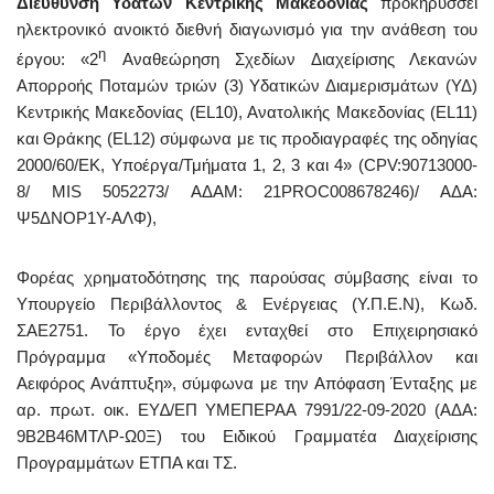
Διεύθυνση Υδάτων Κεντρικής Μακεδονίας
προκηρύσσει
ηλεκτρονικό ανοικτό διεθνή διαγωνισμό για την ανάθεση του
η
έργου: «2
Αναθεώρηση Σχεδίων Διαχείρισης Λεκανών
Απορροής Ποταμών τριών (3) Υδατικών Διαμερισμάτων (ΥΔ)
Κεντρικής Μακεδονίας (EL10), Ανατολικής Μακεδονίας (EL11)
και Θράκης (EL12) σύμφωνα με τις προδιαγραφές της οδηγίας
2000/60/ΕΚ, Υποέργα/Τμήματα 1, 2, 3 και 4» (CPV:90713000-
8/ MIS 5052273/ ΑΔΑΜ: 21PROC008678246)/ ΑΔΑ:
Ψ5ΔΝΟΡ1Υ-ΑΛΦ),
Φορέας χρηματοδότησης της παρούσας σύμβασης είναι το
Υπουργείο Περιβάλλοντος & Ενέργειας (Υ.Π.Ε.Ν), Κωδ.
ΣΑΕ2751. Το έργο έχει ενταχθεί στο Επιχειρησιακό
Πρόγραμμα «Υποδομές Μεταφορών Περιβάλλον και
Αειφόρος Ανάπτυξη», σύμφωνα με την Απόφαση Ένταξης με
αρ. πρωτ. οικ. ΕΥ∆/ΕΠ ΥΜΕΠΕΡΑΑ 7991/22-09-2020 (ΑΔΑ:
9Β2Β46ΜΤΛΡ-Ω0Ξ) του Ειδικού Γραμματέα Διαχείρισης
Προγραμμάτων ΕΤΠΑ και ΤΣ.