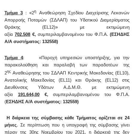
η
Τμήμα 3
: «2
Αναθεώρηση Σχεδίου Διαχείρισης Λεκανών
Απορροής Ποταμών (ΣΔΛΑΠ) του Υδατικού Διαμερίσματος
Θράκης (EL12)» με εκτιμώμενη
αξία
702.508
€,
συμπεριλαμβανομένου του Φ.Π.Α.
(
ΕΣΗΔΗΣ
Α/Α συστήματος: 132558)
Τμήμα 4
: «Παροχή υπηρεσιών υποστήριξης, για την
παρακολούθηση και παραλαβή των παραδοτέων της
ης
2
Αναθεώρησης του ΣΔΛΑΠ Κεντρικής Μακεδονίας (EL10),
Ανατολικής Μακεδονίας (EL11) και Θράκης (EL12) στις
Διευθύνσεις Υδάτων Α.Δ.Μ.Θ. με εκτιμώμενη
αξία
191.644,00
€,
συμπεριλαμβανομένου του Φ.Π.Α.
(
ΕΣΗΔΗΣ Α/Α συστήματος: 132559)
Η διάρκεια της σύμβασης κάθε Τμήματος ορίζεται σε 24
μήνες
. Σε περίπτωση που η υπογραφή της σύμβασης γίνει
πέραν της 30ης Νοεμβρίου του 2021, η διάρκειά της δεν