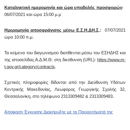
Καταληκτική ημερομηνία και ώρα υποβολής προσφορών
:
06/07/2021 και ώρα 15:00 μ.μ
Ημερομηνία αποσφράγισης μέσω Ε.Σ.Η.ΔΗ.Σ
.:
07/07/2021
ώρα 10:00 π.μ.
Τα κείμενα του διαγωνισμού διατίθενται μέσω του ΕΣΗΔΗΣ και
της ιστοσελίδας Α.Δ.Μ.Θ. στη διεύθυνση (URL):
https://www.m-
t.gov.gr/category/contracts
.
Σχετικές πληροφορίες δίδονται από την Διεύθυνση Υδάτων
Κεντρικής Μακεδονίας, Λεωφόρος Γεωργικής Σχολής 32,
Θεσσαλονίκη, στο τηλέφωνο 2313309482 & 2313309483.
Απόφαση Έγκρισης Διακήρυξης με τα Παραρτήματά της