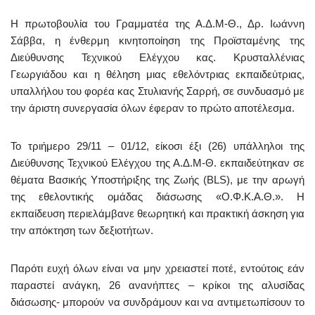
Η πρωτοβουλία του Γραμματέα της Α.Δ.Μ-Θ., Δρ. Ιωάννη
Σάββα, η ένθερμη κινητοποίηση της Προϊσταμένης της
Διεύθυνσης Τεχνικού Ελέγχου κας. Κρυσταλλένιας
Γεωργιάδου και η θέληση μιας εθελόντριας εκπαιδεύτριας,
υπαλλήλου του φορέα κας Στυλιανής Σαρρή, σε συνδυασμό με
την άριστη συνεργασία όλων έφεραν το πρώτο αποτέλεσμα.
Το τριήμερο 29/11 – 01/12, είκοσι έξι (26) υπάλληλοι της
Διεύθυνσης Τεχνικού Ελέγχου της Α.Δ.Μ-Θ. εκπαιδεύτηκαν σε
θέματα Βασικής Υποστήριξης της Ζωής (BLS), με την αρωγή
της εθελοντικής ομάδας διάσωσης «Ο.Φ.Κ.Α.Θ.». Η
εκπαίδευση περιελάμβανε θεωρητική και πρακτική άσκηση για
την απόκτηση των δεξιοτήτων.
Παρότι ευχή όλων είναι να μην χρειαστεί ποτέ, εντούτοις εάν
παραστεί ανάγκη, 26 ανανήπτες – κρίκοι της αλυσίδας
διάσωσης- μπορούν να συνδράμουν και να αντιμετωπίσουν το