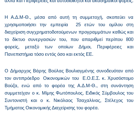
αλλά και Περιφέρειες και αυτοδιοίκητοι και ακαδημαϊκοί φορείς.
Η Α.Δ.Μ-Θ., μέσα από αυτή τη συμμετοχή, σκοπεύει να
χρησιμοποιήσει την εμπειρία
25 ετών του ομίλου στη
διαχείριση συγχρηματοδοτούμενων προγραμμάτων καθώς και
το δίκτυο συνεργασιών του, που απαριθμεί περίπου 800
φορείς, μεταξύ των οποίων Δήμοι, Περιφέρειες και
Πανεπιστήμια τόσο εντός όσο και εκτός ΕΕ.
Ο Δήμαρχος Βάρης Βούλας Βουλιαγμένης συνοδευόταν από
τον αντιπρόεδρο
Οικονομικών του
Ε.Ο.Ε.Σ. κ. Χρυσόστομο
Βούζα, ενώ από το φορέα της Α.Δ.Μ-Θ., στη συνάντηση
συμμετείχαν ο κ. Μίμης Φωτόπουλος, Ειδικός Σύμβουλος του
Συντονιστή και ο κ. Νικόλαος Τσαχαλίνας, Στέλεχος του
Τμήματος Οικονομικής Διαχείρισης του φορέα.