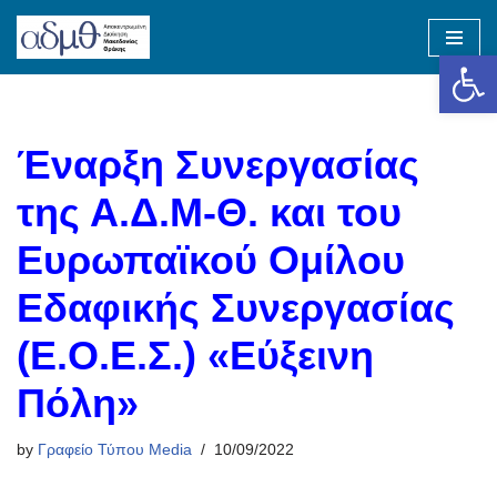
Op
Skip
to
content
Έναρξη Συνεργασίας
της Α.Δ.Μ-Θ. και του
Ευρωπαϊκού Ομίλου
Εδαφικής Συνεργασίας
(Ε.Ο.Ε.Σ.) «Εύξεινη
Πόλη»
by
Γραφείο Τύπου Media
10/09/2022