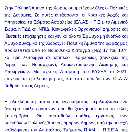
Στην Πολιτική Άμυνα της Χώρας συμμετέχουν όλες οι Πολιτικές
της Δυνάμεις. Σε αυτές εντάσσονται οι Κρατικές Αρχές και
Υπηρεσίες, τα Σώματα Ασφαλείας (ΕΛ.ΑΣ – Π.Σ.), το Λιμενικό
Σώμα, ΝΠΔΔ και ΝΠΙΔ, Κοινωφελείς Οργανισμοί, Δημόσιες και
Ιδιωτικές επιχειρήσεις και γενικά όλο το Έμψυχο μη ένοπλο και
Άψυχο Δυναμικό της Χώρας. Η Πολιτική Άμυνα της χώρας μας
προβλέπεται από το Νομοθετικό Διάταγμα (ΝΔ) 17 του 1974
και ήδη λειτουργεί σε επίπεδο Περιφέρειας (συνέχεια της
δομής των Νομαρχιών), Αποκεντρωμένης Διοίκησης και
Υπουργείων. Με σχετική Απόφαση του ΚΥΣΕΑ το 2021,
επιχειρείται η υλοποίηση της και στο επίπεδο των ΟΤΑ Α’
βαθμού, στους Δήμους.
Η ολοκλήρωση αυτού του εγχειρήματος περιλαμβάνει ένα
δεύτερο κύκλο εργασιών που θα ξεκινήσουν κατά το τέλος
Σεπτεμβρίου. Θα συσταθούν ομάδες εργασίας των
υπευθύνων Πολιτικής Άμυνας όμορων Δήμων, υπό την συνεχή
καθοδήγηση του Αυτοτελούς Τμήματος Π.ΑΜ. – Π.Σ.Ε.Α. της