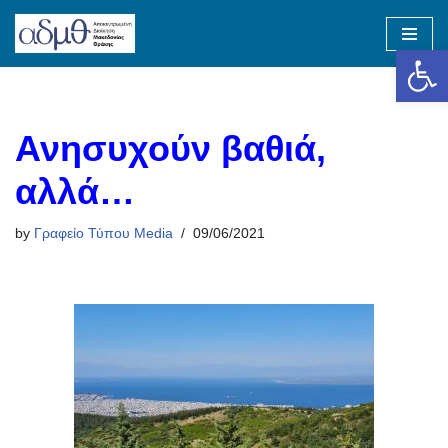
Op
Skip
to
content
Ανησυχούν βαθιά,
αλλά…
by
Γραφείο Τύπου Media
09/06/2021