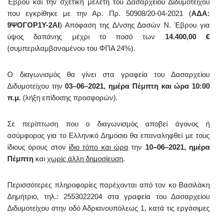
Έβρου και την σχετική μελέτη του Δασαρχείου Διδυμοτείχου
που εγκρίθηκε με την Αρ. Πρ. 50908/20-04-2021 (
ΑΔΑ:
9ΨΟΓΟΡ1Υ-2ΑΙ
) Απόφαση της Δ/νσης Δασών Ν. Έβρου για
ύψος δαπάνης μέχρι το ποσό των
14.400,00 €
(συμπεριλαμβανομένου του ΦΠΑ 24%).
Ο διαγωνισμός θα γίνει στα γραφεία του Δασαρχείου
Διδυμοτείχου την
03–06–2021, ημέρα Πέμπτη και ώρα 10:00
π.μ.
(λήξη επίδοσης προσφορών).
Σε περίπτωση που ο διαγωνισμός αποβεί άγονος ή
ασύμφορος για το Ελληνικό Δημόσιο θα επαναληφθεί με τους
ίδιους όρους στον
ίδιο τόπο και ώρα
την
10–06–2021, ημέρα
Πέμπτη
και
χωρίς άλλη δημοσίευση
.
Περισσότερες πληροφορίες παρέχονται από τον κο Βασιλάκη
Δημήτριο, τηλ.: 2553022204 στα γραφεία του Δασαρχείου
Διδυμοτείχου στην οδό Αδριανουπόλεως 1, κατά τις εργάσιμες