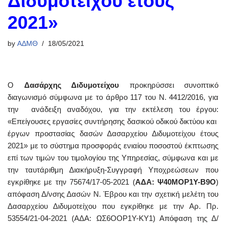
Διδυμοτείχου έτους
2021»
by
ΑΔΜΘ
18/05/2021
Ο
Δασάρχης Διδυμοτείχου
προκηρύσσει συνοπτικό
διαγωνισμό σύμφωνα με το άρθρο 117 του Ν. 4412/2016, για
την ανάδειξη αναδόχου, για την εκτέλεση του έργου:
«Επείγουσες εργασίες συντήρησης δασικού οδικού δικτύου και
έργων προστασίας δασών Δασαρχείου Διδυμοτείχου έτους
2021» με το σύστημα προσφοράς ενιαίου ποσοστού έκπτωσης
επί των τιμών του τιμολογίου της Υπηρεσίας, σύμφωνα και με
την ταυτάριθμη Διακήρυξη-Συγγραφή Υποχρεώσεων που
εγκρίθηκε με την 75674/17-05-2021 (
ΑΔΑ: Ψ40ΜΟΡ1Υ-Β9Ο
)
απόφαση Δ/νσης Δασών Ν. Έβρου και την σχετική μελέτη του
Δασαρχείου Διδυμοτείχου που εγκρίθηκε με την Αρ. Πρ.
53554/21-04-2021 (ΑΔΑ: ΩΣ6ΟΟΡ1Υ-ΚΥ1) Απόφαση της Δ/