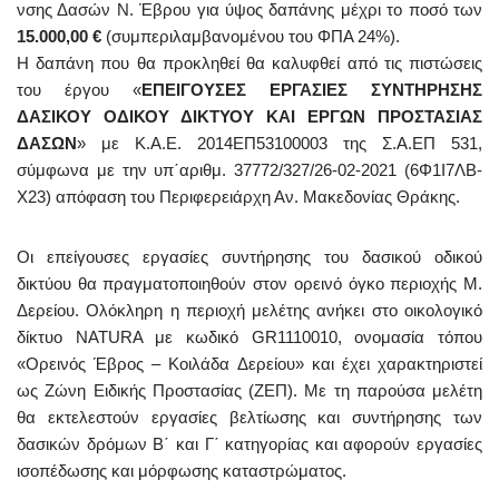
νσης Δασών Ν. Έβρου για ύψος δαπάνης μέχρι το ποσό των
15.000,00 €
(συμπεριλαμβανομένου του ΦΠΑ 24%).
Η δαπάνη που θα προκληθεί θα καλυφθεί από τις πιστώσεις
του έργου «
ΕΠΕΙΓΟΥΣΕΣ ΕΡΓΑΣΙΕΣ ΣΥΝΤΗΡΗΣΗΣ
ΔΑΣΙΚΟΥ ΟΔΙΚΟΥ ΔΙΚΤΥΟΥ ΚΑΙ ΕΡΓΩΝ ΠΡΟΣΤΑΣΙΑΣ
ΔΑΣΩΝ
» με Κ.Α.Ε. 2014ΕΠ53100003 της Σ.Α.ΕΠ 531,
σύμφωνα με την υπ΄αριθμ. 37772/327/26-02-2021 (6Φ1Ι7ΛΒ-
Χ23) απόφαση του Περιφερειάρχη Αν. Μακεδονίας Θράκης.
Οι επείγουσες εργασίες συντήρησης του δασικού οδικού
δικτύου θα πραγματοποιηθούν στον ορεινό όγκο περιοχής Μ.
Δερείου. Ολόκληρη η περιοχή μελέτης ανήκει στο οικολογικό
δίκτυο NATURA με κωδικό GR1110010, ονομασία τόπου
«Ορεινός Έβρος – Κοιλάδα Δερείου» και έχει χαρακτηριστεί
ως Ζώνη Ειδικής Προστασίας (ΖΕΠ). Με τη παρούσα μελέτη
θα εκτελεστούν εργασίες βελτίωσης και συντήρησης των
δασικών δρόμων Β΄ και Γ΄ κατηγορίας και αφορούν εργασίες
ισοπέδωσης και μόρφωσης καταστρώματος.