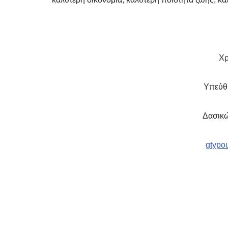
Χρ
Υπεύθ
Δασικώ
gtypo