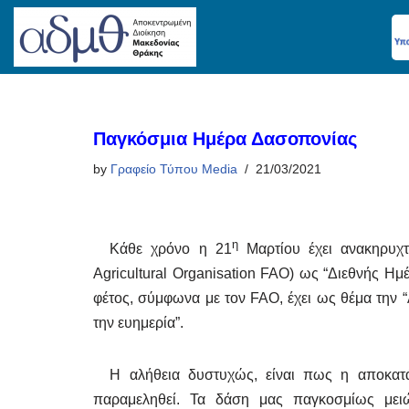
Skip
to
content
Παγκόσμια Ημέρα Δασοπονίας
by
Γραφείο Τύπου Media
21/03/2021
η
Κάθε χρόνο η 21
Μαρτίου έχει ανακηρυχ
Agricultural Organisation FAO) ως “Διεθνής 
φέτος, σύμφωνα με τον FAO, έχει ως θέμα την
την ευημερία”.
Η αλήθεια δυστυχώς, είναι πως η αποκατά
παραμεληθεί. Τα δάση μας παγκοσμίως μειώ