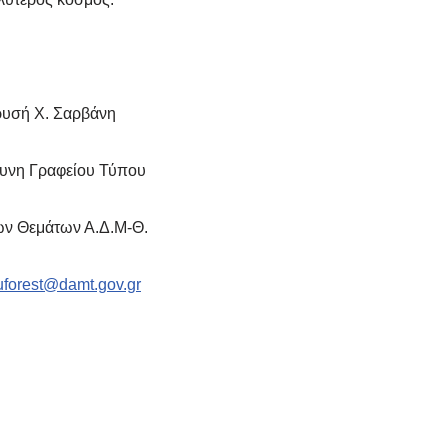
υσή Χ. Σαρβάνη
υνη Γραφείου Τύπου
ν Θεμάτων Α.Δ.Μ-Θ.
uforest@damt.gov.gr