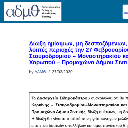
Skip
to
content
Δίωξη ημίαιμων, μη δεσποζόμενων, 
λοιπές περιοχές την 27 Φεβρουαρίο
Σταυροδρομίου – Μοναστηρακίου κα
Χαρωπού – Προμαχώνα Δήμου Σιντι
by
ΑΔΜΘ
27/02/2020
Το
Δασαρχείο Σιδηροκάστρου
ανακοινώνει ότι θα 
Κερκίνης – Σταυροδρομίου–Μοναστηρακίου κα
Προμαχώνα Δήμου Σιντικής
, δίωξη ημίαιμων, μη δ
Η δίωξη θα γίνει από ειδικά συνεργεία κυνηγών-με
εποπτεία δασικών υπαλλήλων και ομοσπονδιακού θ