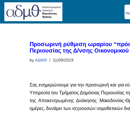
Skip
to
content
Προσωρινή ρύθμιση ωραρίου “πρόσ
Περιουσίας της Δ/νσης Οικονομικού
by
ΑΔΜΘ
11/09/2019
Σας ενημερώνουμε για την προσωρινή και για ε
Υπηρεσία του Τμήματος Δημόσιας Περιουσίας της
της Αποκεντρωμένης Διοίκησης Μακεδονίας-Θρά
ημέρες, δυνάμει των ισχυουσών νομοθετικών δι