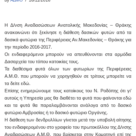
by
ΑΔΜΘ
16/11/2016
Η Δ/νση Αναδασώσεων Ανατολικής Μακεδονίας – Θράκης
ανακοινώνει ότι ξεκίνησε η διάθεση δασικών φυτών από τα
δασικά φυτώρια της Περιφέρειας Αν.Μακεδονίας – Θράκης για
την περίοδο 2016-2017.
Οι ενδιαφερόμενοι μπορούν να απευθύνονται στα αρμόδια
Δασαρχεία του τόπου κατοικίας τους.
Τα διαθέσιμα φυτά όλων των φυτωρίων της Περιφέρειας
Α.Μ.Θ. που μπορούν να χορηγηθούν σε τρίτους μπορείτε να
τα δείτε εδώ.
Επίσης ενημερώνουμε τους κατοίκους του Ν. Ροδόπης ότι γι’
αυτούς η Υπηρεσία μας θα διαθέτει τα φυτά που φαίνονται εδώ
και τα φυτά θα παραλαμβάνονται ανάλογα από το δασικό
φυτώριο Αμβροσίας ή το δασικό φυτώριο Οργάνης.
Η διάθεση των δενδρυλλίων γίνεται μετά την υποβολή αίτησης
του ενδιαφερομένου στο γραφείο του πρωτοκόλλου της Δ/νσης
Αναδασώσεων Α.Μ.Θ. που βρίσκεται στην Κομοτηνή επί της