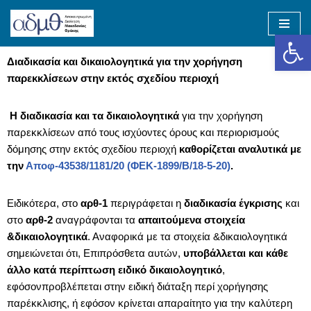
Op
Skip
to
Διαδικασία και δικαιολογητικά για την χορήγηση
content
παρεκκλίσεων στην εκτός σχεδίου περιοχή
Η διαδικασία και τα δικαιολογητικά
για την χορήγηση
παρεκκλίσεων από τους ισχύοντες όρους και περιορισμούς
δόμησης στην εκτός σχεδίου περιοχή
καθορίζεται αναλυτικά με
την
Αποφ-43538/1181/20 (ΦΕΚ-1899/Β/18-5-20)
.
Ειδικότερα, στο
αρθ-1
περιγράφεται η
διαδικασία έγκρισης
και
στο
αρθ-2
αναγράφονται τα
απαιτούμενα στοιχεία
&δικαιολογητικά
. Αναφορικά με τα στοιχεία &δικαιολογητικά
σημειώνεται ότι, Επιπρόσθετα αυτών,
υποβάλλεται και κάθε
άλλο κατά περίπτωση ειδικό δικαιολογητικό
,
εφόσονπροβλέπεται στην ειδική διάταξη περί χορήγησης
παρέκκλισης, ή εφόσον κρίνεται απαραίτητο για την καλύτερη