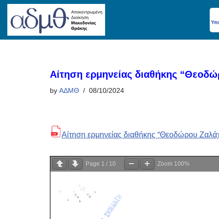
Skip
to
content
Αίτηση ερμηνείας διαθήκης “Θεοδώ
by
ΑΔΜΘ
08/10/2024
Αίτηση ερμηνείας διαθήκης “Θεοδώρου Ζαλάχ
Page
1
/
10
Zoom
100%