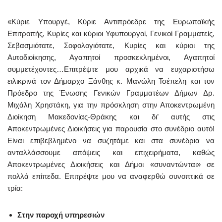
«Κύριε Υπουργέ,
Κύριε Αντιπρόεδρε της Ευρωπαϊκής
Επιτροπής,
Κυρίες και κύριοι Υφυπουργοί, Γενικοί Γραμματείς,
Σεβασμιότατε,
Σοφολογιότατε,
Κυρίες και κύριοι της
Αυτοδιοίκησης,
Αγαπητοί προσκεκλημένοι,
Αγαπητοί
συμμετέχοντες…Ε
πιτρέψτε μου αρχικά να ευχαριστήσω
ειλικρινά τον Δήμαρχο Ξάνθης κ. Μανώλη Τσέπελη και τον
Πρόεδρο της Ένωσης Γενικών Γραμματέων Δήμων Δρ.
Μιχάλη Χρηστάκη, για την πρόσκληση στην Αποκεντρωμένη
Διοίκηση Μακεδονίας-Θράκης και δι’ αυτής στις
Αποκεντρωμένες Διοικήσεις για παρουσία στο συνέδριο αυτό!
Είναι επιβεβλημένο να συζητάμε και στα συνέδρια να
ανταλλάσσουμε απόψεις και επιχειρήματα, καθώς
Αποκεντρωμένες Διοικήσεις και Δήμοι «συναντώνται» σε
πολλά επίπεδα. Επιτρέψτε μου να αναφερθώ συνοπτικά σε
τρία:
Στην παροχή υπηρεσιών