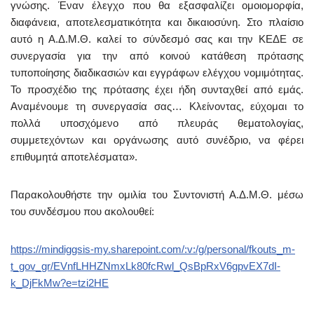
γνώσης. Έναν έλεγχο που θα εξασφαλίζει ομοιομορφία,
διαφάνεια, αποτελεσματικότητα και δικαιοσύνη. Στο πλαίσιο
αυτό η Α.Δ.Μ.Θ. καλεί το σύνδεσμό σας και την ΚΕΔΕ σε
συνεργασία για την από κοινού κατάθεση πρότασης
τυποποίησης διαδικασιών και εγγράφων ελέγχου νομιμότητας.
Το προσχέδιο της πρότασης έχει ήδη συνταχθεί από εμάς.
Αναμένουμε τη συνεργασία σας… Κλείνοντας, εύχομαι το
πολλά υποσχόμενο από πλευράς θεματολογίας,
συμμετεχόντων και οργάνωσης αυτό συνέδριο, να φέρει
επιθυμητά αποτελέσματα».
Παρακολουθήστε την ομιλία του Συντονιστή Α.Δ.Μ.Θ. μέσω
του συνδέσμου που ακολουθεί:
https://mindiggsis-my.sharepoint.com/:v:/g/personal/fkouts_m-
t_gov_gr/EVnfLHHZNmxLk80fcRwl_QsBpRxV6gpvEX7dI-
k_DjFkMw?e=tzi2HE