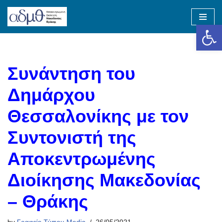
Op
Skip
to
content
Συνάντηση του
Δημάρχου
Θεσσαλονίκης με τον
Συντονιστή της
Αποκεντρωμένης
Διοίκησης Μακεδονίας
– Θράκης