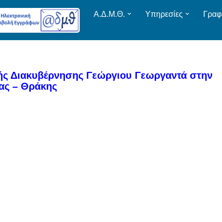
Α.Δ.Μ.Θ.
Υπηρεσίες
Γραφ
ς Διακυβέρνησης Γεώργιου Γεωργαντά στην
ας – Θράκης