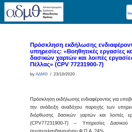
Skip
to
content
Πρόσκληση εκδήλωσης ενδιαφέροντο
υπηρεσίες: «Βοηθητικές εργασίες 
δασικών χαρτών και λοιπές εργασίε
Πέλλας» (CPV 77231900-7)
by
ΑΔΜΘ
23/10/2020
Πρόσκληση εκδήλωσης ενδιαφέροντος για υποβ
την ανάδειξη αναδόχου παροχής των υπηρεσ
διόρθωσης δασικών χαρτών και λοιπές ερ
(CPV77231900-7) – Υπηρεσίες Δασικού 
συμπεριλαμβανομένου Φ.Π.Α. 24%