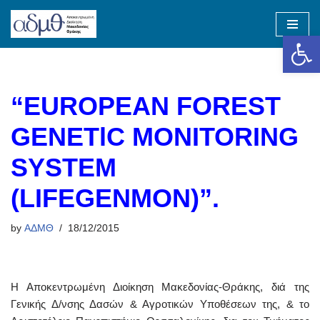
Op
Skip
to
content
“EUROPEAN FOREST
GENETlC MONITORING
SYSTEM
(LIFEGENMON)”.
by
ΑΔΜΘ
18/12/2015
Η Αποκεντρωμένη Διοίκηση Μακεδονίας-Θράκης, διά της
Γενικής Δ/νσης Δασών & Αγροτικών Υποθέσεων της, & το