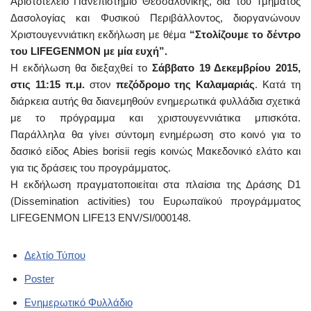
Αριστοτέλειο Πανεπιστήμιο Θεσσαλονίκης, δια του Τμήματος
Δασολογίας και Φυσικού Περιβάλλοντος, διοργανώνουν
Χριστουγεννιάτικη εκδήλωση με θέμα
“Στολίζουμε το δέντρο
του LIFEGENMON με μία ευχή”.
Η εκδήλωση θα διεξαχθεί το
Σάββατο 19 Δεκεμβρίου 2015,
στις 11:15 π.μ.
στον
πεζόδρομο της Καλαμαριάς
. Κατά τη
διάρκεια αυτής θα διανεμηθούν ενημερωτικά φυλλάδια σχετικά
με το πρόγραμμα και χριστουγεννιάτικα μπισκότα.
Παράλληλα θα γίνει σύντομη ενημέρωση στο κοινό για το
δασικό είδος Abies borisii regis κοινώς Μακεδονικό ελάτο και
για τις δράσεις του προγράμματος.
Η εκδήλωση πραγματοποιείται στα πλαίσια της Δράσης D1
(Dissemination activities) του Ευρωπαϊκού προγράμματος
LIFEGENMON LIFE13 ENV/SI/000148.
Δελτίο Τύπου
Poster
Ενημερωτικό Φυλλάδιο