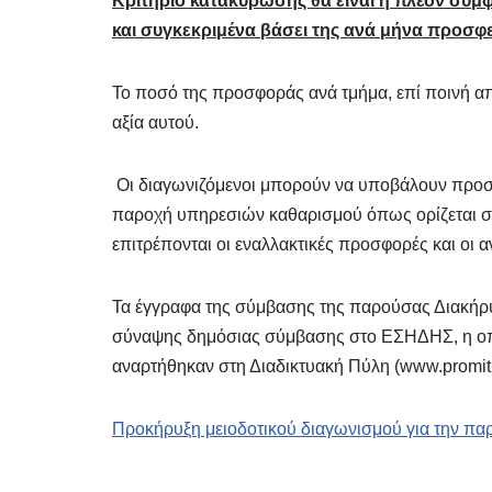
Κριτήριο κατακύρωσης θα είναι η πλέον συ
και συγκεκριμένα βάσει της ανά μήνα
προσφερ
Το ποσό της προσφοράς ανά τμήμα, επί ποινή α
αξία αυτού.
Οι διαγωνιζόμενοι μπορούν να υποβάλουν προσφο
παροχή υπηρεσιών καθαρισμού όπως ορίζεται στ
επιτρέπονται οι εναλλακτικές προσφορές και οι 
Τα έγγραφα της σύμβασης της παρούσας Διακήρυ
σύναψης δημόσιας σύμβασης στο ΕΣΗΔΗΣ, η οπ
αναρτήθηκαν στη Διαδικτυακή Πύλη (www.promi
Προκήρυξη μειοδοτικού διαγωνισμού για την πα