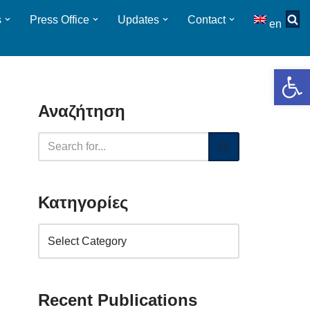
s
Press Οffice
Updates
Contact
en
Op
Αναζήτηση
Κατηγορίες
Recent Publications