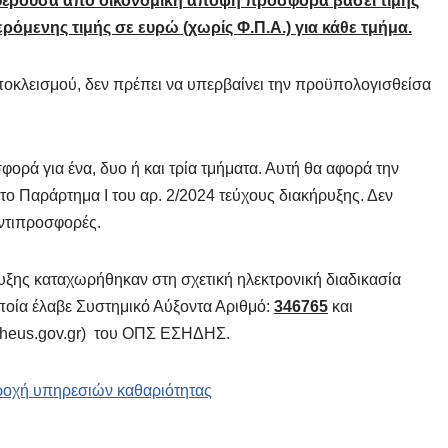
μφέρουσα από οικονομική άποψη προσφορά βάσει τιμής
όμενης τιμής σε ευρώ (χωρίς Φ.Π.Α.) για κάθε τμήμα.
ποκλεισμού, δεν πρέπει να υπερβαίνει την προϋπολογισθείσα
ρά για ένα, δυο ή και τρία τμήματα. Αυτή θα αφορά την
ο Παράρτημα I του αρ. 2/2024 τεύχους διακήρυξης. Δεν
αντιπροσφορές.
ξης καταχωρήθηκαν στη σχετική ηλεκτρονική διαδικασία
οία έλαβε Συστημικό Αύξοντα Αριθμό:
346765
και
theus.gov.gr) του ΟΠΣ ΕΣΗΔΗΣ.
ροχή υπηρεσιών καθαριότητας