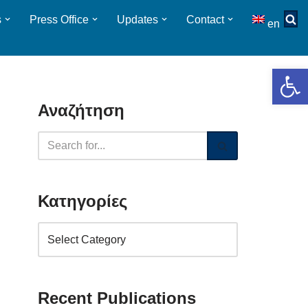
s
Press Οffice
Updates
Contact
en
Op
Αναζήτηση
Κατηγορίες
Recent Publications