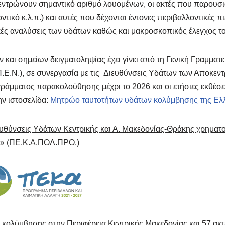
ντρώνουν σημαντικό αριθμό λουομένων, οι ακτές που παρουσι
οντικό κ.λ.π.) και αυτές που δέχονται έντονες περιβαλλοντικές
ακές αναλύσεις των υδάτων καθώς και μακροσκοπικός έλεγχος του
αι σημείων δειγματοληψίας έχει γίνει από τη Γενική Γραμματ
Π.Ε.Ν.), σε συνεργασία με τις Διευθύνσεις Υδάτων των Αποκεν
ράμματος παρακολούθησης μέχρι το 2026 και οι ετήσιες εκθέσε
ην ιστοσελίδα:
Μητρώο ταυτοτήτων υδάτων κολύμβησης της Ελ
ιευθύνσεις Υδάτων Κεντρικής και Α. Μακεδονίας-Θράκης χρηματ
7» (ΠΕ.Κ.Α.ΠΟΛ.ΠΡΟ.)
ς κολύμβησης στην Περιφέρεια Κεντρικής Μακεδονίας
και
57 ακ