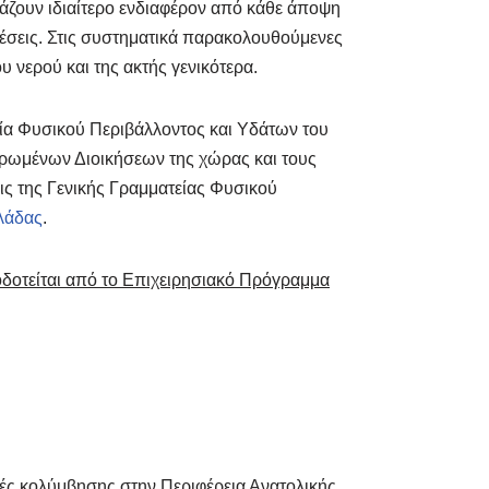
άζουν ιδιαίτερο ενδιαφέρον από κάθε άποψη
 πιέσεις. Στις συστηματικά παρακολουθούμενες
 νερού και της ακτής γενικότερα.
εία Φυσικού Περιβάλλοντος και Υδάτων του
τρωμένων Διοικήσεων της χώρας και τους
ις της Γενικής Γραμματείας Φυσικού
λάδας
.
οδοτείται από το Επιχειρησιακό Πρόγραμμα
τές κολύμβησης στην Περιφέρεια Ανατολικής