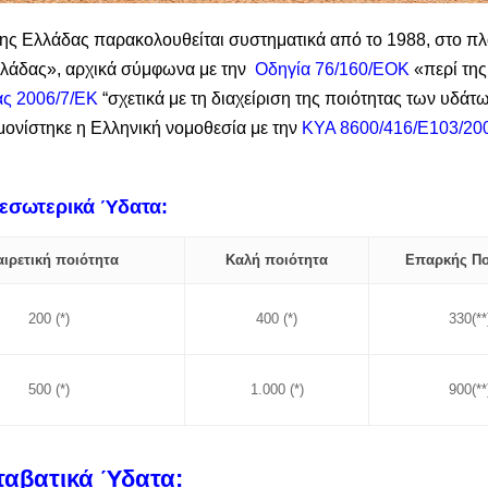
 της Ελλάδας παρακολουθείται συστηματικά από το 1988, στο 
λλάδας», αρχικά σύμφωνα με την
Οδηγία 76/160/ΕΟΚ
«περί της
ας 2006/7/ΕΚ
“σχετικά με τη διαχείριση της ποιότητας των υδά
ρμονίστηκε η Ελληνική νομοθεσία με την
ΚΥΑ 8600/416/Ε103/20
 εσωτερικά Ύδατα:
αιρετική ποιότητα
Καλή ποιότητα
Επαρκής Πο
200 (*)
400 (*)
330(**
500 (*)
1.000 (*)
900(**
εταβατικά Ύδατα: