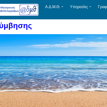
Α.Δ.Μ.Θ.
Υπηρεσίες
Γραφ
λύμβησης