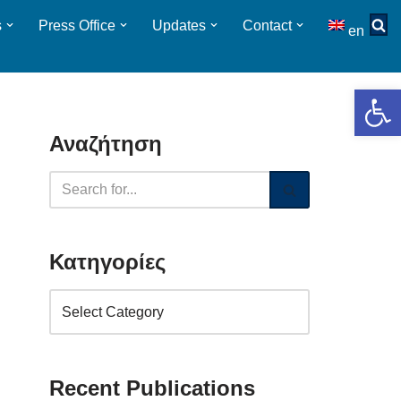
s
Press Οffice
Updates
Contact
en
Op
Αναζήτηση
Κατηγορίες
Recent Publications