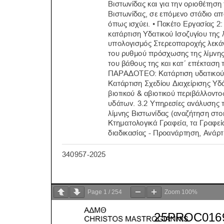
Page
1
/
254
Zoom
100%