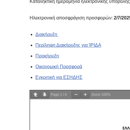
Καταληκτική ημερομηνία ηλεκτρονικής υποβολ
Ηλεκτρονική αποσφράγιση προσφορών:
2/7/202
Διακήρυξη
Περίληψη Διακήρυξης για ΊΡΙΔΑ
Προκήρυξη
Οικονομική Προσφορά
Εγκριτική για ΕΣΗΔΗΣ
Page
1
/
4
Zoom
100%