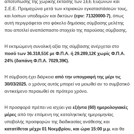
αποτύπωσης της χωρικής έκτασης των ΣΕΕ Ευζώνων και
Σ.Ε.Ε. Προμαχώνα μετά των κτιριακών εγκαταστάσεών τους,
και λοιπων υποδομών και δικτύων
(cpv: 71320000-7)
, όπως
αυτή περιγράφεται στο φάκελο δημόσιας σύμβασης μελέτης
που αποτλεί αναπόσπαστο στοιχείο της παρούσας σύμβασης.
Η εκτιμώμενη συνολική αξία της σύμβασης ανέρχεται στο
ποσό των 36.318,51€ με Φ.Π.Α. ή 29.289,12€ χωρίς Φ.Π.Α.
24% (δαπάνη Φ.Π.Α. 7029,39€).
Η σύμβαση έχει διάρκεια
από την υπογραφή της μέρι τις
30/03/2025
, ο χρόνος αυτός μπορεί να μειωθεί αν το συμβατικό
αντικείμενο περαιωθεί σε πρότερο χρόνο.
Η προσφορά πρέπει να ισχύει για
εξήντα (60) ημερολογιακές
μέρες
από την επόμενη της καταληκτικής ημερομηνίας
υποβολής προσφορών της διαδικασίας ανάθεσης και
κατατίθεται μέχρι 01 Νοεμβρίου, και ώρα 15:00 μ.μ.
και θα