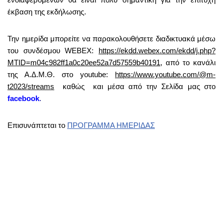
έκβαση της εκδήλωσης.
Την ημερίδα μπορείτε να παρακολουθήσετε διαδικτυακά μέσω
του συνδέσμου WEBEX:
https://ekdd.webex.com/ekdd/j.php?
MTID=m04c982ff1a0c20ee52a7d57559b40191
, από το κανάλι
της Α.Δ.Μ.Θ. στο youtube:
https://www.youtube.com/@m-
t2023/streams
καθώς και μέσα από την Σελίδα μας στο
facebook
.
Επισυνάπτεται το
ΠΡΟΓΡΑΜΜΑ ΗΜΕΡΙΔΑΣ