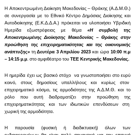
H Αποκεντρωμένη Διοίκηση Μακεδονίας – Θράκης (Α.Δ.Μ.Θ.)
σε συνεργασία με το Εθνικό Κέντρο Δημόσιας Διοίκησης και
Αυτοδιοίκησης (Ε.Κ.Δ.Δ.Α.) πρόκειται να υλοποιήσει Υβριδική
Ημερίδα εξωστρέφειας με θέμα
«Η συμβολή της
Αποκεντρωμένης Διοίκησης Μακεδονίας – Θράκης στην
προώθηση της επιχειρηματικότητας και της οικονομικής
ανάπτυξης»
τη
Δευτέρα 3 Απριλίου 2023
και ώρα
10:00 π.μ
– 14:15 μ.μ
. στο αμφιθέατρο του
ΤΕΕ Κεντρικής Μακεδονίας.
Η ημερίδα έχει ως βασικό στόχο να γνωστοποιήσει στο ευρύ
κοινό, στους δημοσίους υπαλλήλους και κυρίως στον
επιχειρηματικό κόσμο, τις αρμοδιότητες της Α.Δ.Μ.Θ. και το
ρόλο που αυτή διαδραματίζει στην προώθηση της
επιχειρηματικότητας και των ιδιωτικών επενδύσεων στη
χωρική της αρμοδιότητα.
Η παρουσία (φυσική ή διαδικτυακή) όλων των
ενδιαφερομένων θα είναι πολύ σημαντική για την επιτυχή