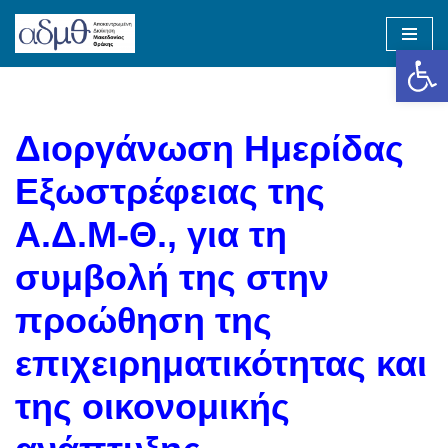
Op
Skip
to
content
Διοργάνωση Ημερίδας
Εξωστρέφειας της
Α.Δ.Μ-Θ., για τη
συμβολή της στην
προώθηση της
επιχειρηματικότητας και
της οικονομικής