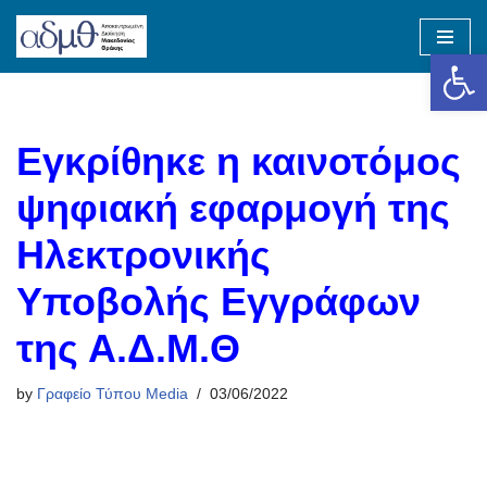
Op
Skip
to
content
Εγκρίθηκε η καινοτόμος
ψηφιακή εφαρμογή της
Ηλεκτρονικής
Υποβολής Εγγράφων
της Α.Δ.Μ.Θ
by
Γραφείο Τύπου Media
03/06/2022