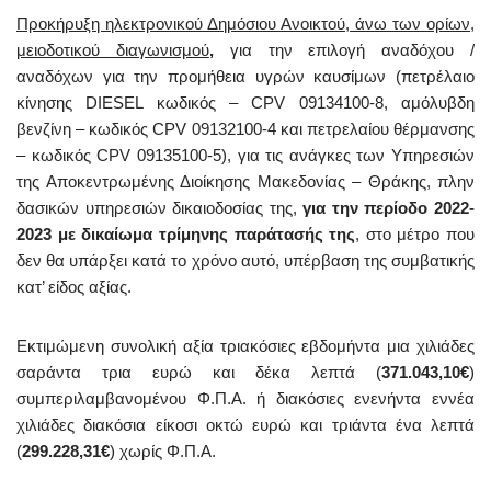
Προκήρυξη ηλεκτρονικού Δημόσιου Ανοικτού, άνω των ορίων,
μειοδοτικού διαγωνισμού
,
για την επιλογή αναδόχου /
αναδόχων για την προμήθεια υγρών καυσίμων (πετρέλαιο
κίνησης DIESEL κωδικός – CPV 09134100-8, αμόλυβδη
βενζίνη – κωδικός CPV 09132100-4 και πετρελαίου θέρμανσης
– κωδικός CPV 09135100-5), για τις ανάγκες των Υπηρεσιών
της Αποκεντρωμένης Διοίκησης Μακεδονίας – Θράκης, πλην
δασικών υπηρεσιών δικαιοδοσίας της,
για την περίοδο 2022-
2023 με δικαίωμα τρίμηνης παράτασής της
, στο μέτρο που
δεν θα υπάρξει κατά το χρόνο αυτό, υπέρβαση της συμβατικής
κατ’ είδος αξίας.
Εκτιμώμενη συνολική αξία τριακόσιες εβδομήντα μια χιλιάδες
σαράντα τρια ευρώ και δέκα λεπτά (
371.043,10€
)
συμπεριλαμβανομένου Φ.Π.Α. ή διακόσιες ενενήντα εννέα
χιλιάδες διακόσια είκοσι οκτώ ευρώ και τριάντα ένα λεπτά
(
299.228,31€
) χωρίς Φ.Π.Α.