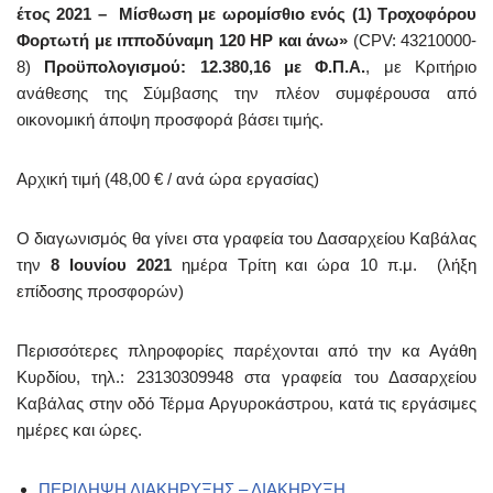
έτος 2021 –
Μίσθωση με ωρομίσθιο ενός (1) Τροχοφόρου
Φορτωτή με ιπποδύναμη 120 ΗΡ και άνω»
(CPV: 43210000-
8)
Προϋπολογισμού: 12.380,16 με Φ.Π.Α.
, με Κριτήριο
ανάθεσης της Σύμβασης την πλέον συμφέρουσα από
οικονομική άποψη προσφορά βάσει τιμής.
Αρχική τιμή (48,00 € / ανά ώρα εργασίας)
Ο διαγωνισμός θα γίνει στα γραφεία του Δασαρχείου Καβάλας
την
8 Ιουνίου 2021
ημέρα Τρίτη και ώρα 10 π.μ. (λήξη
επίδοσης προσφορών)
Περισσότερες πληροφορίες παρέχονται από την κα Αγάθη
Κυρδίου, τηλ.: 23130309948 στα γραφεία του Δασαρχείου
Καβάλας στην οδό Τέρμα Αργυροκάστρου, κατά τις εργάσιμες
ημέρες και ώρες.
ΠΕΡΙΛΗΨΗ ΔΙΑΚΗΡΥΞΗΣ – ΔΙΑΚΗΡΥΞΗ