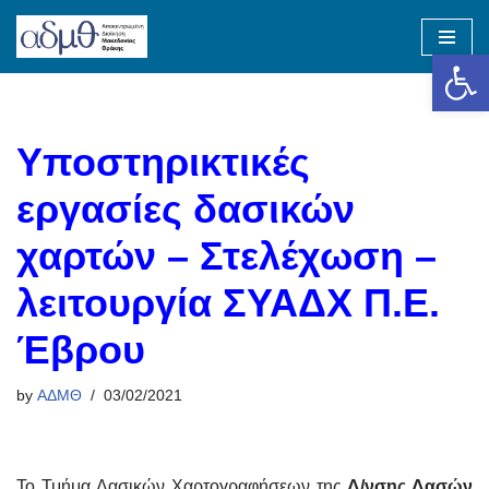
Op
Skip
to
content
Υποστηρικτικές
εργασίες δασικών
χαρτών – Στελέχωση –
λειτουργία ΣΥΑΔΧ Π.Ε.
Έβρου
by
ΑΔΜΘ
03/02/2021
Το Τμήμα Δασικών Χαρτογραφήσεων της
Δ/νσης Δασών