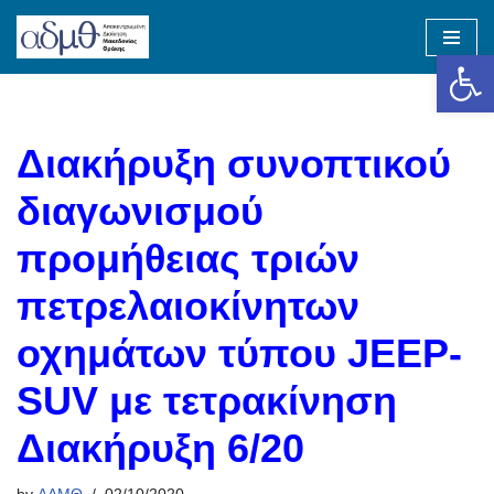
Op
Skip
to
content
Διακήρυξη συνοπτικού
διαγωνισμού
προμήθειας τριών
πετρελαιοκίνητων
οχημάτων τύπου JEEP-
SUV με τετρακίνηση
Διακήρυξη 6/20