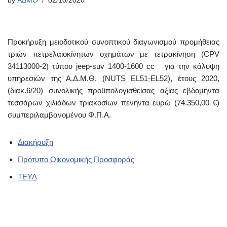
by
ΑΔΜΘ
02/10/2020
Προκήρυξη μειοδοτικού συνοπτικού διαγωνισμού προμήθειας
τριών πετρελαιοκίνητων οχημάτων με τετρακίνηση (CPV
34113000-2) τύπου jeep-suv 1400-1600 cc για την κάλυψη
υπηρεσιών της Α.Δ.Μ.Θ. (NUTS EL51-EL52), έτους 2020,
(διακ.6/20) συνολικής προϋπολογισθείσας αξίας εβδομήντα
τεσσάρων χιλιάδων τριακοσίων πενήντα ευρώ (74.350,00 €)
συμπεριλαμβανομένου Φ.Π.Α.
Διακήρυξη
Πρότυπο Οικονομικής Προσφοράς
ΤΕΥΔ