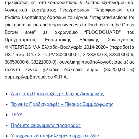
τηλεδιάσκεψης, οπτικο-ακουστικού & λοιπού εξοπλισμού και
λογισμικού Συστήματος Γεωγραφικών Πληροφοριών στα
πλαίσια υλοποίησης δράσεων του έργου “Integrated actions for
joint coordination and responsiveness to flood risks in the Cross
Border area” με ακρωνύμιο “FLOODGUARD” του
Προγράμματος Ευρωπαϊκής Εδαφικής Συνεργασίας
«INTERREG V-A Ελλάδα–Βουλγαρία 2014-2020» (παραδοτέα
D3.7.5 και D4.7.2 – CPV 30200000-1, 32232000-8, 32300000-6,
38650000-6, 38221000-0), συνολικής προϋπολογισθείσας αξίας
τριάντα εννέα χιλιάδες διακόσια ευρώ (39.200,00 €)
συμπεριλαμβανομένου Φ.Π.Α.
Απόφαση Προκήρυξης με Τεύχος Διακήρυξης
Τεχνικές Προδιαγραφές – Πίνακας Συμμόρφωσης
ΤΕΥΔ
Πρότυπο οικονομικής προσφοράς
Υποχρεωτικά υποβαλλόμενο αρχείο ειδών