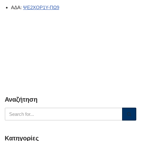
ΑΔΑ:
ΨΕ2ΧΟΡ1Υ-ΠΩ9
Αναζήτηση
Κατηγορίες