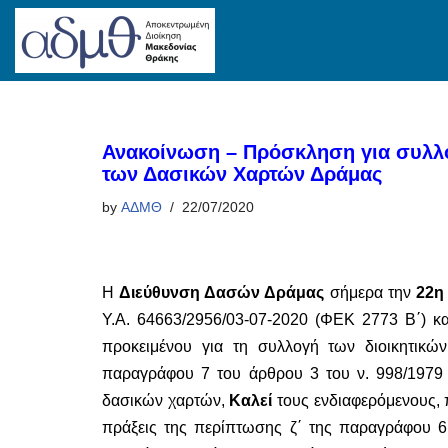
Skip
to
content
Ανακοίνωση – Πρόσκληση για συλλ
των Δασικών Χαρτών Δράμας
by
ΑΔΜΘ
22/07/2020
Η
Διεύθυνση Δασών Δράμας
σήμερα την
22η
Υ.Α. 64663/2956/03-07-2020 (ΦΕΚ 2773 Β΄) κ
προκειμένου για τη συλλογή των διοικητικ
παραγράφου 7 του άρθρου 3 του ν. 998/1979
δασικών χαρτών,
Καλεί
τους ενδιαφερόμενους, π
πράξεις της περίπτωσης ζ΄ της παραγράφου 6