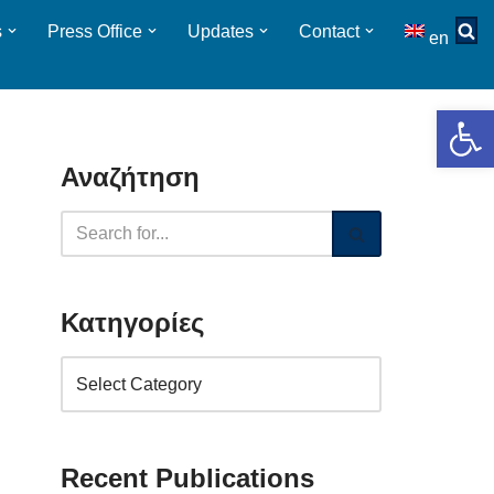
s
Press Οffice
Updates
Contact
en
Op
Αναζήτηση
Κατηγορίες
Recent Publications