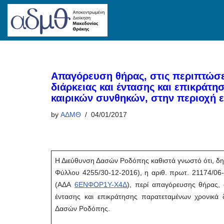
Skip
to
content
Απαγόρευση θήρας, στις περιπτώσ
διάρκειας και έντασης και επικράτ
καιρικών συνθηκών, στην περιοχή 
by
ΑΔΜΘ
04/01/2017
Η Διεύθυνση Δασών Ροδόπης καθιστά γνωστό ότι, δη
Φύλλου 4255/30-12-2016), η αριθ. πρωτ. 21174/06-
(ΑΔΑ
6ΕΝΦΟΡ1Υ-Χ4Δ
), περί απαγόρευσης θήρας, 
έντασης και επικράτησης παρατεταμένων χρονικά
Δασών Ροδόπης.