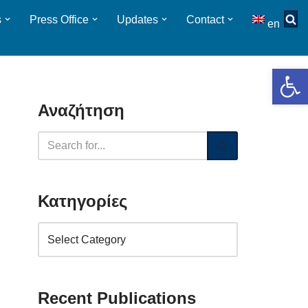
s
Press Οffice
Updates
Contact
en
Op
Αναζήτηση
Κατηγορίες
Recent Publications