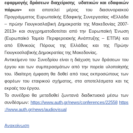
εφαρμογής δράσεων διαχείρισης υδατικών και εδαφικών
πόρων»
και αποτελεί μέρος του διασυνοριακού
Προγράμματος Ευρωπαϊκής Εδαφικής Συνεργασίας «Ελλάδα
– πρώην Γιουγκοσλαβική Δημοκρατία της Μακεδονίας 2007-
2013» και συγχρηματοδοτείται από την Ευρωπαϊκή Ένωση
(Ευρωπαϊκό Ταμείο Περιφερειακής Ανάπτυξης – ΕΤΠΑ) και
από Εθνικούς Πόρους της Ελλάδας και της Πρώην
Γιουγκοσλαβικής Δημοκρατίας της Μακεδονίας.
Αντικείμενο του Συνεδρίου είναι η διάχυση των δράσεων του
έργου και των συμπερασμάτων από την πορεία υλοποίησής
του. Ιδιαίτερη έμφαση θα δοθεί από τους εκπροσώπους των
φορέων του εταιρικού σχήματος, στα αποτελέσματα και τις
εκροές του έργου.
To συνέδριο θα μεταδοθεί ζωντανά διαδικτυακά μέσω των
συνδέσμων:
https://www.auth.gr/news/conferences/22558
https
://www.auth.gr/news/audiovisual
Ανακοίνωση