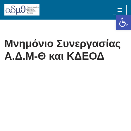
Op
Skip
to
content
Μνημόνιο Συνεργασίας
Α.Δ.Μ-Θ και ΚΔΕΟΔ