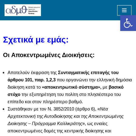
Op
Skip
to
content
Σχετικά με εμάς:
Οι Αποκεντρωμένες Διοικήσεις:
Αποτελούν έκφραση της
Συνταγματικής επιταγής
του
άρθρου 101, παρ. 1,2,3
που οργανώνει την ελληνική δημόσια
διοίκηση κατά το
«αποκεντρωτικό σύστημα»
,
με
βασικό
στόχο
την εξυπηρέτηση του πολίτη στο πλησιέστερο του
επίπεδο και στον πληρέστερο βαθμό.
Συστάθηκαν με τον Ν. 3852/2010 (άρθρο 6), «
Νέα
Αρχιτεκτονική της Αυτοδιοίκησης και της Αποκεντρωμένης
Διοίκησης – Πρόγραμμα Καλλικράτης
», ως ενιαίες
αποκεντρωμένες δομές της κεντρικής διοίκησης και