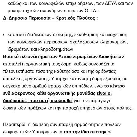
καθώς και των κοινωφελών επιχειρήσεων, των ΔΕΥΑ και των
μονομετοχικών ανωνύμων εταιρειών Ο.Τ.Α..
Δ. Δημόσια Περιουσία – Κρατικός Πλούτος :
εποπτεία διαδικασιών διοίκησης, εκκαθάριση και διαχείριση
των κοινωφελών περιουσιών, σχολαζουσών κληρονομιών,
ιδρυμάτων και κληροδοτημάτων
Βασικό πλεονέκτημα των Αποκεντρωμένων Διοικήσεων
αποτελεί η οργανωτική τους δομή, καθώς συνδυάζει τα
πλεονεκτήματα τόσο της κάθετης όσο και της οριζόντιας
επιτελικής οργάνωσης. Υπάρχει κατανοητή δομή εξουσίας με
συγκεκριμένο αριθμό ιεραρχικών επιπέδων, ενώ
το κέντρο
ενδιαφέροντος κάθε οργανωτικής μονάδας
είναι οι
διαδικασίες που αυτή ακολουθεί
για την παραγωγή
διοικητικών πράξεων και την παροχή υπηρεσιών στους πολίτες.
Περαιτέρω, η ιδιαίτερη συνύπαρξη αρμοδιοτήτων πολλών
διαφορετικών Υπουργείων
«υπό την ίδια σκέπη»
σε