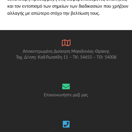
και τον εντοπισμό των σημείων των διαδικασιών που χρήζουν
αλλαγής με απώτερο στόχο την βελτίωση τους.
Αποκεντρωμένη Διοίκηση Μακεδονίας-Θράκης
Ταχ. Δ/νση: Καθ.Ρωσσίδη 11 – ΤΚ: 54655 – ΤΘ: 54008
Επικοινωνήστε μαζί μας