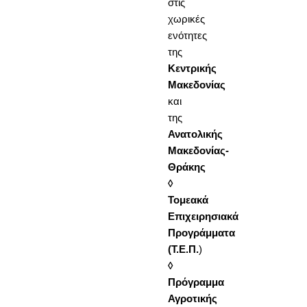
στις
χωρικές
ενότητες
της
Κεντρικής
Μακεδονίας
και
της
Ανατολικής
Μακεδονίας-
Θράκης
◊
Τομεακά
Επιχειρησιακά
Προγράμματα
(Τ.Ε.Π.
)
◊
Πρόγραμμα
Αγροτικής