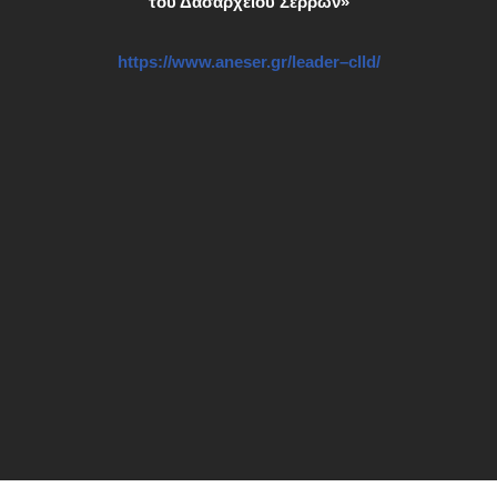
του Δασαρχείου Σερρών»
https
://
www
.
aneser
.
gr
/
leader
–
clld
/