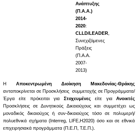
Ανάπτυξης
(Π.Α.Α.)
2014-
2020
:
CLLD/LEADER
,
Συνεχιζόμενες
Πράξεις
(Π.Α.Α.
2007-
2013)
Η
Αποκεντρωμένη Διοίκηση Μακεδονίας-Θράκης
ανταποκρίνεται σε Προσκλήσεις συμμετοχής σε Προγράμματα/
Έργα είτε πρόκειται για
Στοχευμένες
είτε για
Ανοικτές
Προσκλήσεις σε Δυνητικούς Δικαιούχους και συμμετέχει ως
μοναδικός δικαιούχος ή συν-δικαιούχος τόσο σε πολυμερή/
πολυεθνικά σχήματα (Interreg, LIFE,H2020) όσο και σε εθνικά
επιχειρησιακά προγράμματα (Π.Ε.Π, Τ.Ε.Π.).