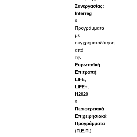
Συνεργασίας:
Interreg
◊
Προγράμματα
με
συγχρηματοδότηση
από
την
Ευρωπαϊκή
Επιτροπή
:
LIFE
,
LIFE
+,
H
2020
◊
Περιφερειακά
Επιχειρησιακά
Προγράμματα
(
Π.Ε.Π.
)