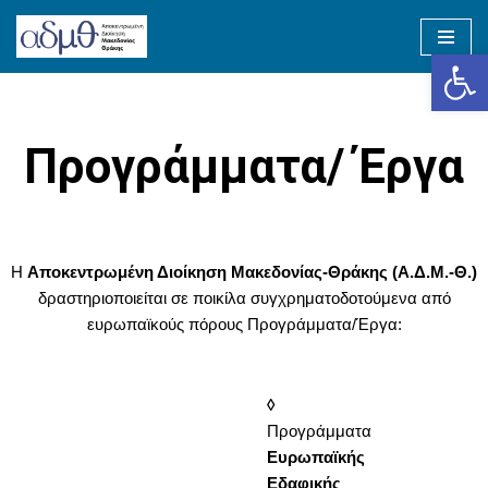
Op
Skip
to
content
Προγράμματα/ Έργα
Η
Αποκεντρωμένη Διοίκηση Μακεδονίας-Θράκης (Α.Δ.Μ.-Θ.)
δραστηριοποιείται σε ποικίλα συγχρηματοδοτούμενα από
ευρωπαϊκούς πόρους Προγράμματα/Έργα:
◊
Προγράμματα
Ευρωπαϊκής
Εδαφικής